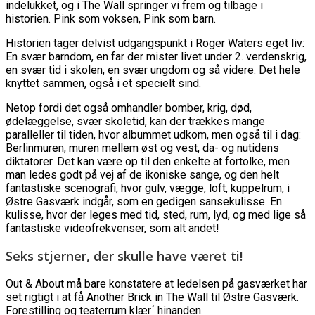
indelukket, og i The Wall springer vi frem og tilbage i
historien. Pink som voksen, Pink som barn.
Historien tager delvist udgangspunkt i Roger Waters eget liv:
En svær barndom, en far der mister livet under 2. verdenskrig,
en svær tid i skolen, en svær ungdom og så videre. Det hele
knyttet sammen, også i et specielt sind.
Netop fordi det også omhandler bomber, krig, død,
ødelæggelse, svær skoletid, kan der trækkes mange
paralleller til tiden, hvor albummet udkom, men også til i dag:
Berlinmuren, muren mellem øst og vest, da- og nutidens
diktatorer. Det kan være op til den enkelte at fortolke, men
man ledes godt på vej af de ikoniske sange, og den helt
fantastiske scenografi, hvor gulv, vægge, loft, kuppelrum, i
Østre Gasværk indgår, som en gedigen sansekulisse. En
kulisse, hvor der leges med tid, sted, rum, lyd, og med lige så
fantastiske videofrekvenser, som alt andet!
Seks stjerner, der skulle have været ti!
Out & About må bare konstatere at ledelsen på gasværket har
set rigtigt i at få Another Brick in The Wall til Østre Gasværk.
Forestilling og teaterrum klær´ hinanden.