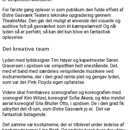
For første gang oplever vi som publikum den fulde effekt af
Østre Gasværk Teaters tekniske opgradering gennem
TheatreMax. Den gør det muligt at anvende det visuelle og
auditive felt på gasværket som ét kæmpelærred! Og når
lyden så er perfekt, så kan det kun blive en fantastisk
oplevelse.
Det kreative team
Lyden med lyddesigner Tim Høyer og kapelmester Søren
Graversen i spidsen var simpelthen helt enestående. Det,
med et band med særdeles velspillende musikere ved
instrumenterne, der i den grad ramte plet og gengav lyden,
som var det Pink Floyds egen opførelse.
Videre skal fremhæves scenografien og koreografien med
scenograf Kim Witzel, koreograf Sofie Akerø, og ikke mindst
aerial koreograf Sita Bhuller Otto, i spidsen. De i den grad fik
udnyttet det rå rum, som Østre Gasværk jo er. Det var
fantastisk betagende.
Det samme var kostumerne, der er tilblevet under ledelse af