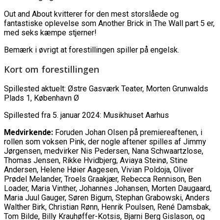
Out and About kvitterer for den mest storslåede og
fantastiske oplevelse som Another Brick in The Wall part 5 er,
med seks kæmpe stjerner!
Bemærk i øvrigt at forestillingen spiller på engelsk.
Kort om forestillingen
Spillested aktuelt: Østre Gasværk Teater, Morten Grunwalds
Plads 1, København Ø
Spillested fra 5. januar 2024: Musikhuset Aarhus
Medvirkende:
Foruden Johan Olsen på premiereaftenen, i
rollen som voksen Pink, der nogle aftener spilles af Jimmy
Jørgensen, medvirker Nis Pedersen, Nana Schwaartzlose,
Thomas Jensen, Rikke Hvidbjerg, Aviaya Steinø, Stine
Andersen, Helene Høier Aagesen, Vivian Poldoja, Oliver
Prødel Melander, Troels Graakjær, Rebecca Rennison, Ben
Loader, Maria Vinther, Johannes Johansen, Morten Daugaard,
Maria Juul Gauger, Søren Bigum, Stephan Grabowski, Anders
Walther Birk, Christian Rønn, Henrik Poulsen, René Damsbak,
Tom Bilde, Billy Krauhøffer-Kotsis, Bjarni Berg Gislason, og