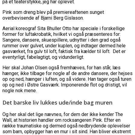
på et teaterstykke, jeg har oplevet.
Pink som dreng blev på premiereaftenen sunget
overbevisende af Bjarni Berg Gislason.
Aerial koreograf Sita Bhuller Otto har speciale i forskellige
former for luftakrobatik, hvilket vi også præsenteres for:
Sangere, dansere, skuespillere, udnytter i den grad også
rummer over gulvet, under kuplen, og indtager dermed hele
gasværket, fra gulv til loft, faktisk fra kælder til loft. Det er
eventyrligt, fabelagtigt, og vidunderligt.
Her skal Johan Olsen også fremhæves, for han står, læs
hænger, ikke tilbage for nogle af de andre dansere, der hejses
op og ned, hænger i luften, og så videre. Han tager også turen
op og ned i Østre Gasværk. Imponerende flot og dristigt, vil
nogle nok mene.
Det barske liv lukkes ude/inde bag muren
Og her skal det lige nævnes, for dem der ikke kender The
Wall, at historien handler om rocksangeren Pink. Efter en
række traumatiske og dermed også nedbrydende oplevelser
som barn, opbygger han en mur i sit sind. Han bliver ekstremt