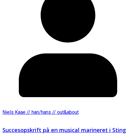
Niels Kaae // han/hans // out&about
Succesopskrift på en musical marineret i Sting