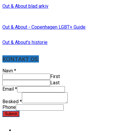
Out & About blad arkiv
Out & About - Copenhagen LGBT+ Guide
Out & About's historie
KONTAKT OS:
Navn
*
First
Last
Email
*
Besked
*
Phone
Submit