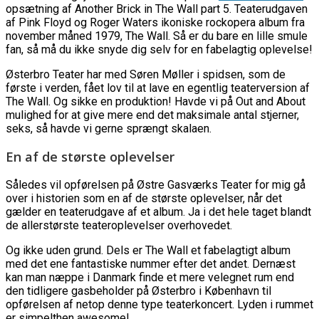
opsætning af Another Brick in The Wall part 5. Teaterudgaven
af Pink Floyd og Roger Waters ikoniske rockopera album fra
november måned 1979, The Wall. Så er du bare en lille smule
fan, så må du ikke snyde dig selv for en fabelagtig oplevelse!
Østerbro Teater har med Søren Møller i spidsen, som de
første i verden, fået lov til at lave en egentlig teaterversion af
The Wall. Og sikke en produktion! Havde vi på Out and About
mulighed for at give mere end det maksimale antal stjerner,
seks, så havde vi gerne sprængt skalaen.
En af de største oplevelser
Således vil opførelsen på Østre Gasværks Teater for mig gå
over i historien som en af de største oplevelser, når det
gælder en teaterudgave af et album. Ja i det hele taget blandt
de allerstørste teateroplevelser overhovedet.
Og ikke uden grund. Dels er The Wall et fabelagtigt album
med det ene fantastiske nummer efter det andet. Dernæst
kan man næppe i Danmark finde et mere velegnet rum end
den tidligere gasbeholder på Østerbro i København til
opførelsen af netop denne type teaterkoncert. Lyden i rummet
er simpelthen awesome!