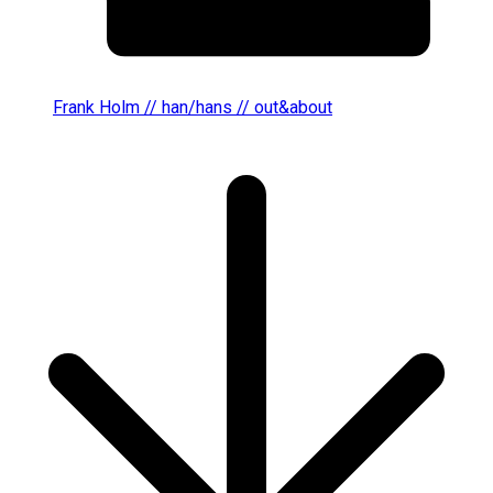
Frank Holm // han/hans // out&about