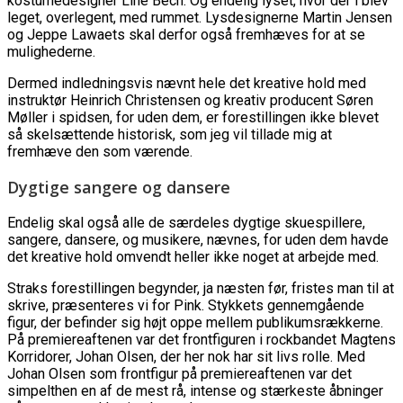
kostumedesigner Line Bech. Og endelig lyset, hvor der i blev
leget, overlegent, med rummet. Lysdesignerne Martin Jensen
og Jeppe Lawaets skal derfor også fremhæves for at se
mulighederne.
Dermed indledningsvis nævnt hele det kreative hold med
instruktør Heinrich Christensen og kreativ producent Søren
Møller i spidsen, for uden dem, er forestillingen ikke blevet
så skelsættende historisk, som jeg vil tillade mig at
fremhæve den som værende.
Dygtige sangere og dansere
Endelig skal også alle de særdeles dygtige skuespillere,
sangere, dansere, og musikere, nævnes, for uden dem havde
det kreative hold omvendt heller ikke noget at arbejde med.
Straks forestillingen begynder, ja næsten før, fristes man til at
skrive, præsenteres vi for Pink. Stykkets gennemgående
figur, der befinder sig højt oppe mellem publikumsrækkerne.
På premiereaftenen var det frontfiguren i rockbandet Magtens
Korridorer, Johan Olsen, der her nok har sit livs rolle. Med
Johan Olsen som frontfigur på premiereaftenen var det
simpelthen en af de mest rå, intense og stærkeste åbninger