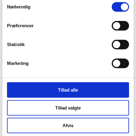
Samtykkevalg
Nødvendig
Del dette indlæg:
Præferencer
annonce
Statistik
annonce
Like us
Marketing
RAINBOW BUSINESS DENMARK
Tillad alle
Tillad valgte
Afvis