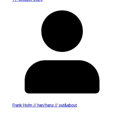
Frank Holm // han/hans // out&about