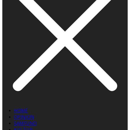
HOME
OPINION
SAMFUND
KULTUR