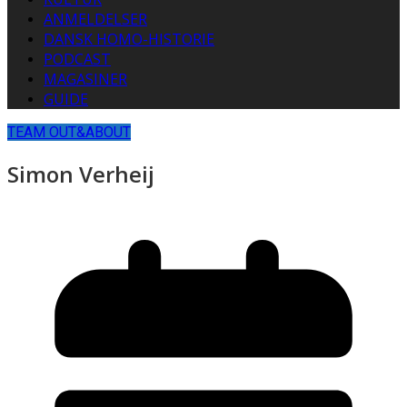
ANMELDELSER
DANSK HOMO-HISTORIE
PODCAST
MAGASINER
GUIDE
TEAM OUT&ABOUT
Simon Verheij