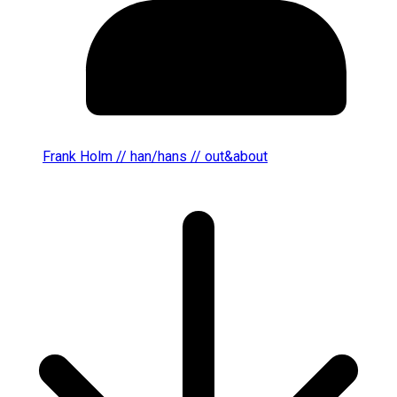
Frank Holm // han/hans // out&about