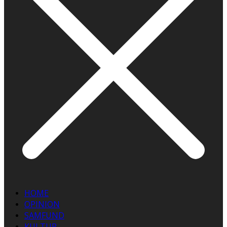
HOME
OPINION
SAMFUND
KULTUR