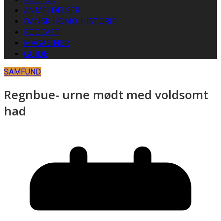
ANMELDELSER
DANSK HOMO-HISTORIE
PODCAST
MAGASINER
GUIDE
SAMFUND
Regnbue- urne mødt med voldsomt
had