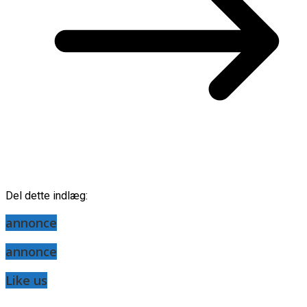
Del dette indlæg:
annonce
annonce
Like us