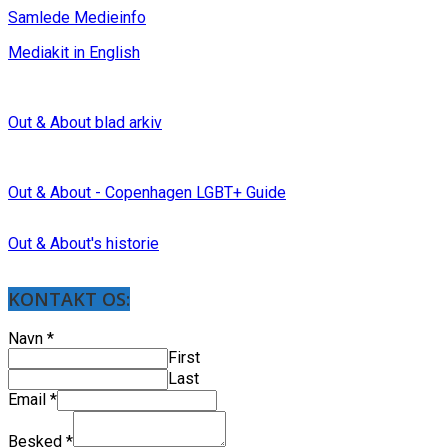
Samlede Medieinfo
Mediakit in English
Out & About blad arkiv
Out & About - Copenhagen LGBT+ Guide
Out & About's historie
KONTAKT OS:
Navn
*
First
Last
Email
*
Besked
*