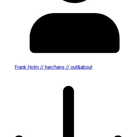
Frank Holm // han/hans // out&about