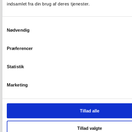
indsamlet fra din brug af deres tjenester.
Samtykkevalg
Nødvendig
Præferencer
Statistik
TEAM OUT & ABOUT:
Marketing
SE VORT FASTE TEAM HER
INDLÆG
Tillad alle
INDLÆG
Tillad valgte
Medieinfo banner