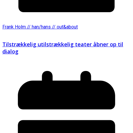
Frank Holm // han/hans // out&about
Tilstrækkelig utilstrækkelig teater åbner op til
dialog