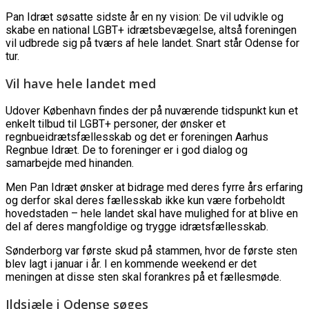
Pan Idræt søsatte sidste år en ny vision: De vil udvikle og
skabe en national LGBT+ idrætsbevægelse, altså foreningen
vil udbrede sig på tværs af hele landet. Snart står Odense for
tur.
Vil have hele landet med
Udover København findes der på nuværende tidspunkt kun et
enkelt tilbud til LGBT+ personer, der ønsker et
regnbueidrætsfællesskab og det er foreningen Aarhus
Regnbue Idræt. De to foreninger er i god dialog og
samarbejde med hinanden.
Men Pan Idræt ønsker at bidrage med deres fyrre års erfaring
og derfor skal deres fællesskab ikke kun være forbeholdt
hovedstaden – hele landet skal have mulighed for at blive en
del af deres mangfoldige og trygge idrætsfællesskab.
Sønderborg var første skud på stammen, hvor de første sten
blev lagt i januar i år. I en kommende weekend er det
meningen at disse sten skal forankres på et fællesmøde.
Ildsjæle i Odense søges