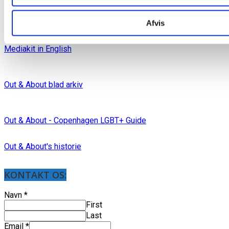
Medieinfo magasin
Afvis
Samlede Medieinfo
Mediakit in English
Out & About blad arkiv
Out & About - Copenhagen LGBT+ Guide
Out & About's historie
KONTAKT OS:
Navn
*
First
Last
Email
*