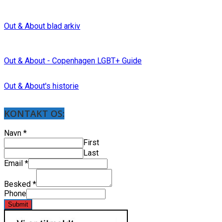
Out & About blad arkiv
Out & About - Copenhagen LGBT+ Guide
Out & About's historie
KONTAKT OS:
Navn
*
First
Last
Email
*
Besked
*
Phone
Submit