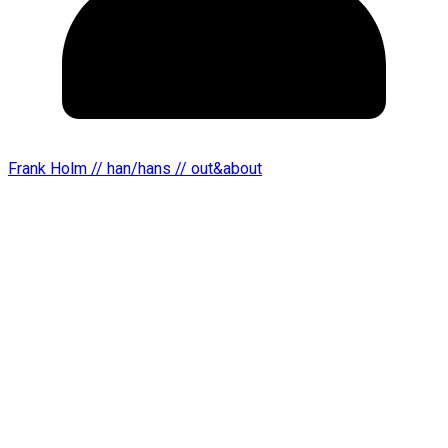
Frank Holm // han/hans // out&about