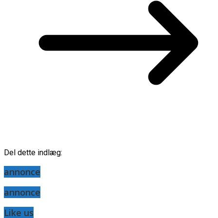
Del dette indlæg:
annonce
annonce
Like us