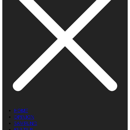
HOME
OPINION
SAMFUND
KULTUR