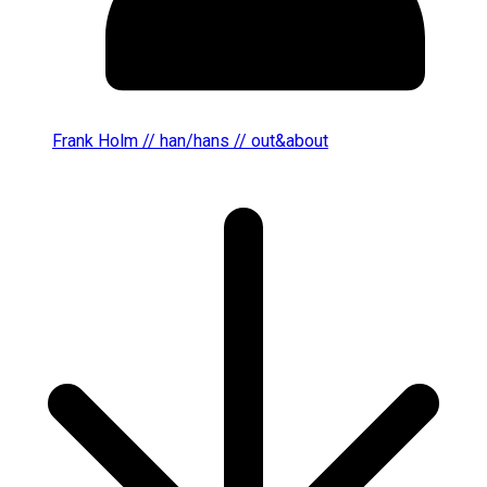
Frank Holm // han/hans // out&about