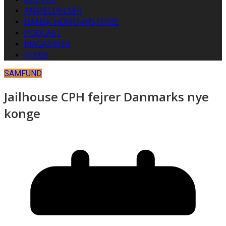
ANMELDELSER
DANSK HOMO-HISTORIE
PODCAST
MAGASINER
GUIDE
SAMFUND
Jailhouse CPH fejrer Danmarks nye
konge