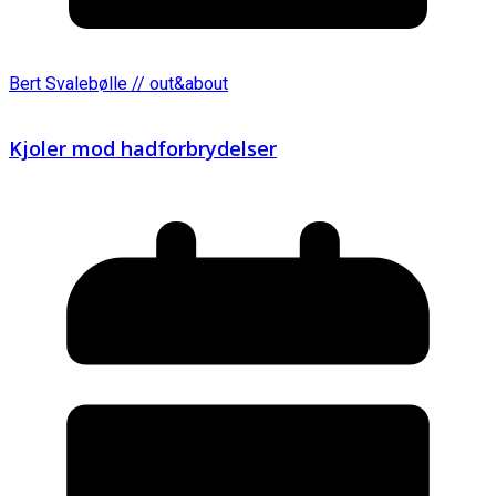
Bert Svalebølle // out&about
Kjoler mod hadforbrydelser