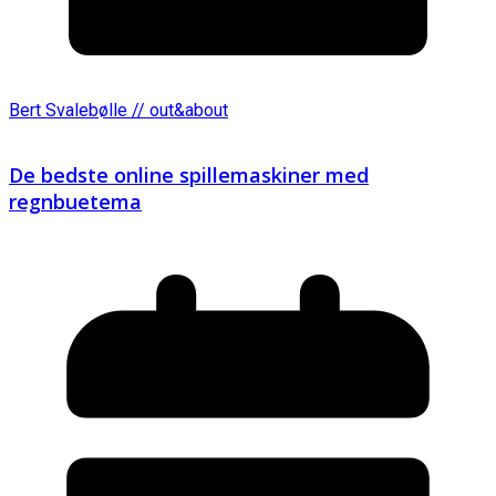
Bert Svalebølle // out&about
De bedste online spillemaskiner med
regnbuetema