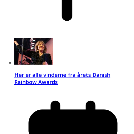
Her er alle vinderne fra årets Danish
Rainbow Awards