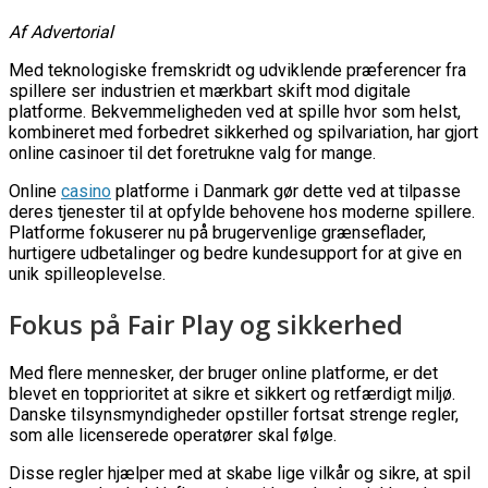
Af Advertorial
Med teknologiske fremskridt og udviklende præferencer fra
spillere ser industrien et mærkbart skift mod digitale
platforme. Bekvemmeligheden ved at spille hvor som helst,
kombineret med forbedret sikkerhed og spilvariation, har gjort
online casinoer til det foretrukne valg for mange.
Online
casino
platforme i Danmark gør dette ved at tilpasse
deres tjenester til at opfylde behovene hos moderne spillere.
Platforme fokuserer nu på brugervenlige grænseflader,
hurtigere udbetalinger og bedre kundesupport for at give en
unik spilleoplevelse.
Fokus på Fair Play og sikkerhed
Med flere mennesker, der bruger online platforme, er det
blevet en topprioritet at sikre et sikkert og retfærdigt miljø.
Danske tilsynsmyndigheder opstiller fortsat strenge regler,
som alle licenserede operatører skal følge.
Disse regler hjælper med at skabe lige vilkår og sikre, at spil