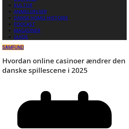
KULTUR
ANMELDELSER
DANSK HOMO-HISTORIE
PODCAST
MAGASINER
GUIDE
SAMFUND
Hvordan online casinoer ændrer den
danske spillescene i 2025