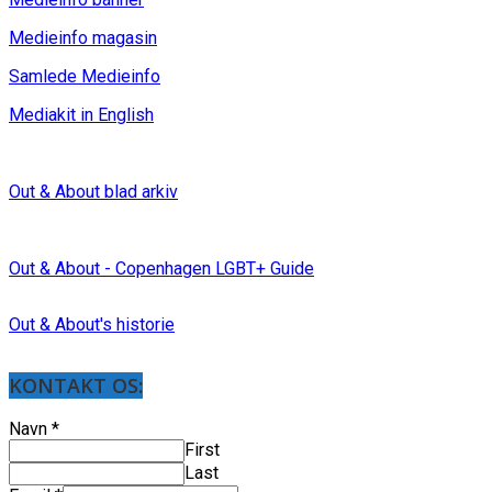
Medieinfo magasin
Samlede Medieinfo
Mediakit in English
Out & About blad arkiv
Out & About - Copenhagen LGBT+ Guide
Out & About's historie
KONTAKT OS:
Navn
*
First
Last