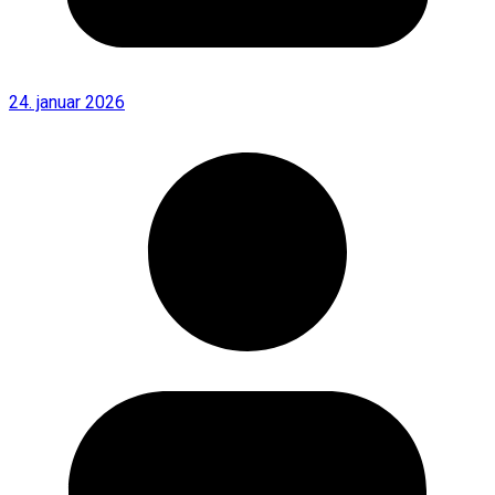
24. januar 2026