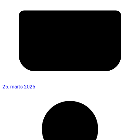
25. marts 2025