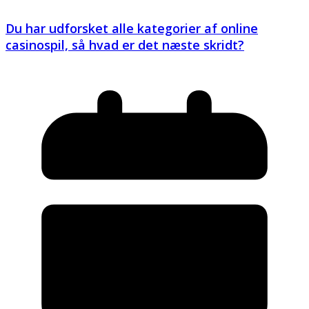
Du har udforsket alle kategorier af online
casinospil, så hvad er det næste skridt?