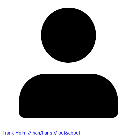
Frank Holm // han/hans // out&about