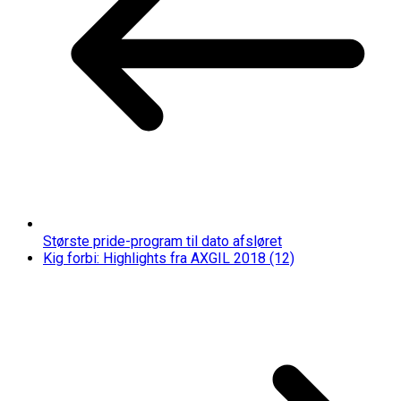
Største pride-program til dato afsløret
Kig forbi: Highlights fra AXGIL 2018 (12)