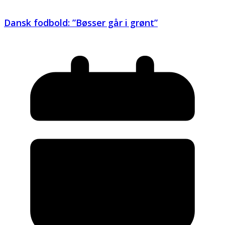
Dansk fodbold: ”Bøsser går i grønt”