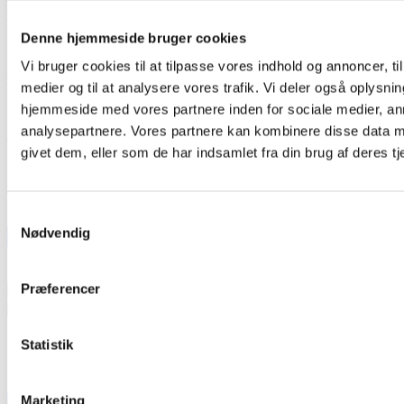
Mediakit in English
Denne hjemmeside bruger cookies
Vi bruger cookies til at tilpasse vores indhold og annoncer, til 
Out & About blad arkiv
medier og til at analysere vores trafik. Vi deler også oplysni
hjemmeside med vores partnere inden for sociale medier, a
analysepartnere. Vores partnere kan kombinere disse data m
Out & About - Copenhagen LGBT+ Guide
givet dem, eller som de har indsamlet fra din brug af deres tj
Out & About's historie
Samtykkevalg
Nødvendig
KONTAKT OS:
Navn
*
First
Præferencer
Last
Email
*
Statistik
Besked
*
Phone
Marketing
Submit