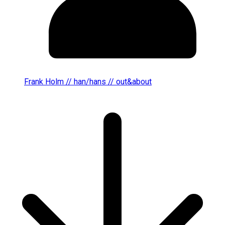
Frank Holm // han/hans // out&about