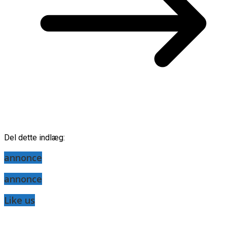
Del dette indlæg:
annonce
annonce
Like us