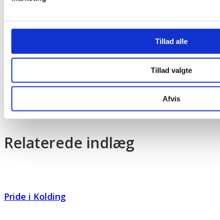
Tillad alle
© 2026
Out & About
. All rights reserved.
© 2026 gayMAGZ.dk/Dansk HOMO-Historie
Tillad valgte
© 2026 OAonline.dk
Powered by: Rainbow Media Denmark ApS
Afvis
Relaterede indlæg
Pride i Kolding