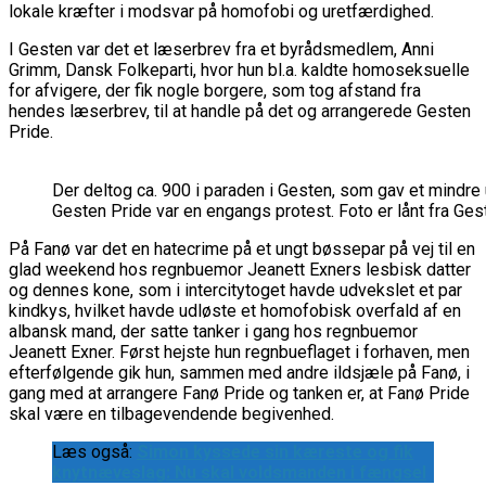
lokale kræfter i modsvar på homofobi og uretfærdighed.
I Gesten var det et læserbrev fra et byrådsmedlem, Anni
Grimm, Dansk Folkeparti, hvor hun bl.a. kaldte homoseksuelle
for afvigere, der fik nogle borgere, som tog afstand fra
hendes læserbrev, til at handle på det og arrangerede Gesten
Pride.
Der deltog ca. 900 i paraden i Gesten, som gav et mindre 
Gesten Pride var en engangs protest. Foto er lånt fra Ge
På Fanø var det en hatecrime på et ungt bøssepar på vej til en
glad weekend hos regnbuemor Jeanett Exners lesbisk datter
og dennes kone, som i intercitytoget havde udvekslet et par
kindkys, hvilket havde udløste et homofobisk overfald af en
albansk mand, der satte tanker i gang hos regnbuemor
Jeanett Exner. Først hejste hun regnbueflaget i forhaven, men
efterfølgende gik hun, sammen med andre ildsjæle på Fanø, i
gang med at arrangere Fanø Pride og tanken er, at Fanø Pride
skal være en tilbagevendende begivenhed.
Læs også:
Simon kyssede sin kæreste og fik
knytnæveslag: Nu skal voldsmanden i fængsel