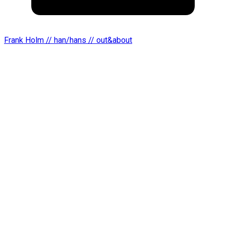
Frank Holm // han/hans // out&about