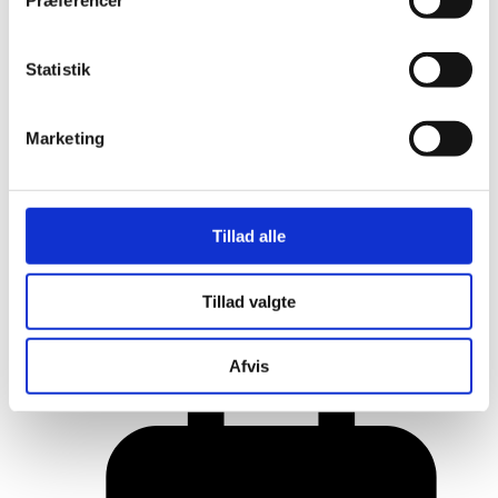
Præferencer
Statistik
Marketing
Tillad alle
Her er alle vinderne fra årets Danish
Tillad valgte
Rainbow Awards
Afvis