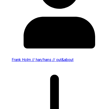
Frank Holm // han/hans // out&about