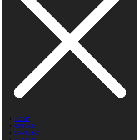
HOME
OPINION
SAMFUND
KULTUR