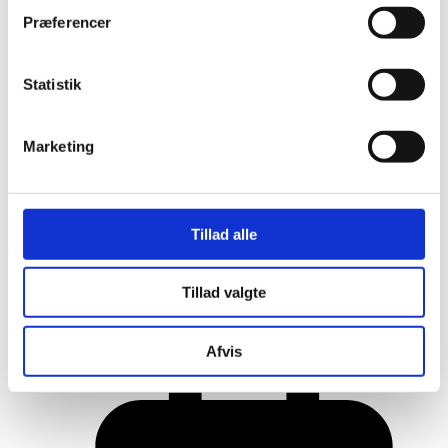
Præferencer
Statistik
Marketing
Tillad alle
Her er alle vinderne fra årets Danish
Tillad valgte
Rainbow Awards
Afvis