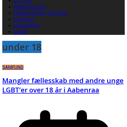
KULTUR
ANMELDELSER
DANSK HOMO-HISTORIE
PODCAST
MAGASINER
GUIDE
under 18
SAMFUND
Mangler fællesskab med andre unge
LGBT’er over 18 år i Aabenraa