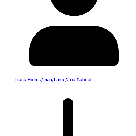
Frank Holm // han/hans // out&about