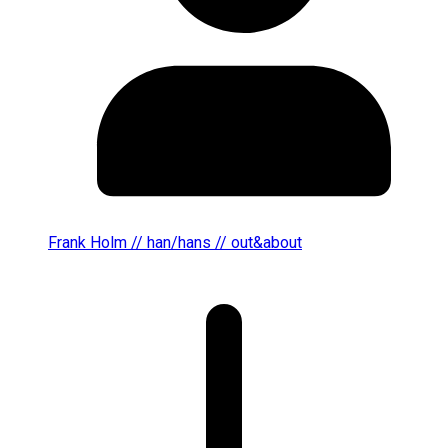
Frank Holm // han/hans // out&about