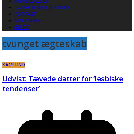
ANMELDELSER
DANSK HOMO-HISTORIE
PODCAST
MAGASINER
GUIDE
tvunget ægteskab
SAMFUND
Udvist: Tævede datter for ‘lesbiske
tendenser’