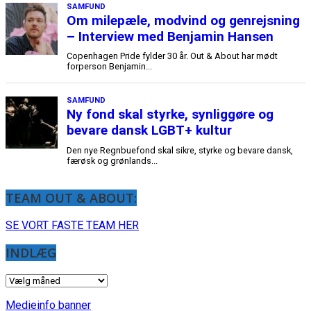
SAMFUND
Om milepæle, modvind og genrejsning
– Interview med Benjamin Hansen
Copenhagen Pride fylder 30 år. Out & About har mødt
forperson Benjamin...
SAMFUND
Ny fond skal styrke, synliggøre og
bevare dansk LGBT+ kultur
Den nye Regnbuefond skal sikre, styrke og bevare dansk,
færøsk og grønlands...
TEAM OUT & ABOUT:
SE VORT FASTE TEAM HER
INDLÆG
INDLÆG
Medieinfo banner