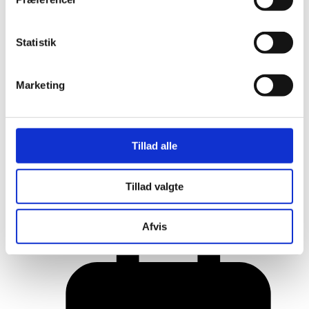
Statistik
Marketing
Tillad alle
Her er alle vinderne fra årets Danish
Tillad valgte
Rainbow Awards
Afvis