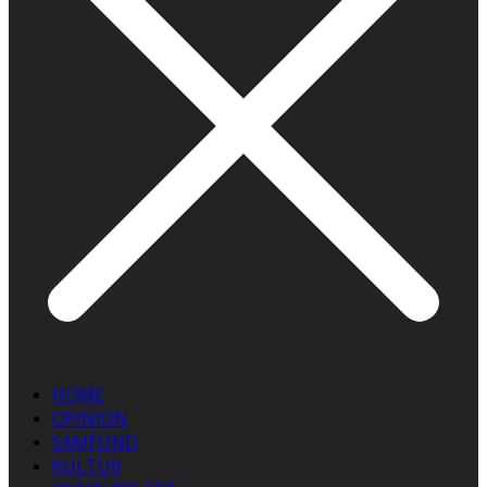
HOME
OPINION
SAMFUND
KULTUR