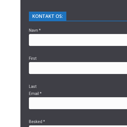
KONTAKT OS:
Navn
*
First
Last
Email
*
Besked
*