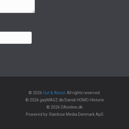
© 2026
Out & About
. All rights reserved.
© 2026 gayMAGZ.dk/Dansk HOMO-Historie
© 2026 OAonline.dk
Powered by: Rainbow Media Denmark ApS