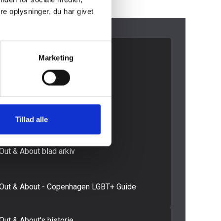
e oplysninger, du har givet
Medieinfo banner
Marketing
Medieinfo magasin
Samlede Medieinfo
Mediakit in English
Tillad alle
Out & About blad arkiv
Out & About - Copenhagen LGBT+ Guide
Out & About's historie