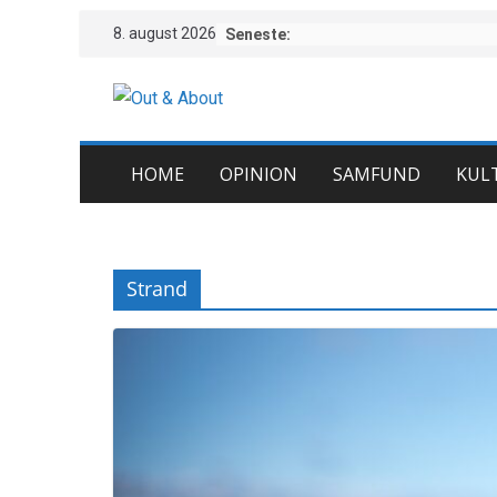
Skip
8. august 2026
Seneste:
to
content
HOME
OPINION
SAMFUND
KUL
Strand