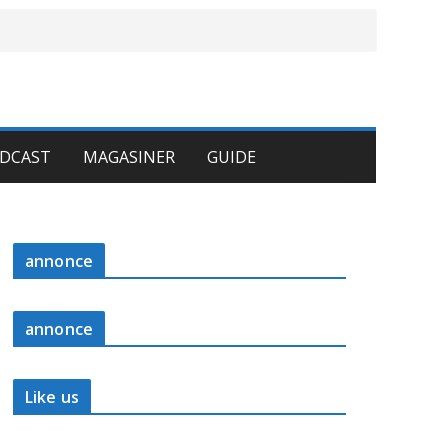
DCAST
MAGASINER
GUIDE
annonce
annonce
Like us