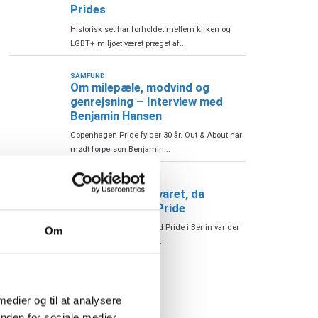
Prides
Historisk set har forholdet mellem kirken og
LGBT+ miljøet været præget af...
SAMFUND
Om milepæle, modvind og
genrejsning – Interview med
Benjamin Hansen
Copenhagen Pride fylder 30 år. Out & About har
mødt forperson Benjamin...
SAMFUND
Synlighed blev svaret, da
Hamborg gik til Pride
En uge efter angrebet ved Pride i Berlin var der
Om
markant flere betjente på...
 medier og til at analysere
nden for sociale medier,