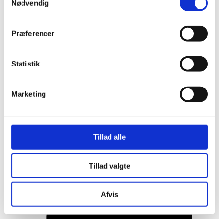
Nødvendig
Præferencer
Statistik
Marketing
Her er alle vinderne fra årets Danish
Tillad alle
Rainbow Awards
Tillad valgte
Afvis