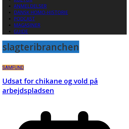
ANMELDELSER
DANSK HOMO-HISTORIE
PODCAST
MAGASINER
GUIDE
slagteribranchen
SAMFUND
Udsat for chikane og vold på
arbejdspladsen