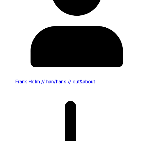
Frank Holm // han/hans // out&about