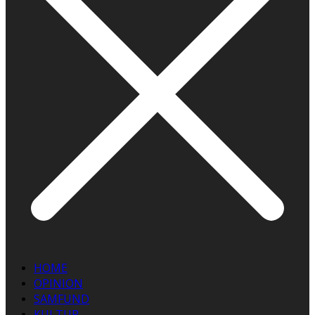
HOME
OPINION
SAMFUND
KULTUR