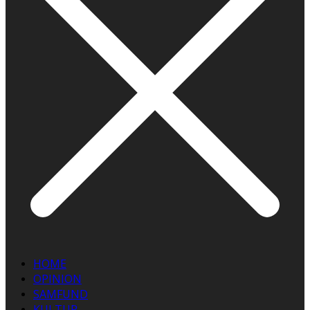
HOME
OPINION
SAMFUND
KULTUR