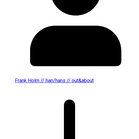
Frank Holm // han/hans // out&about