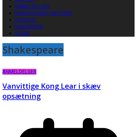
ANMELDELSER
DANSK HOMO-HISTORIE
PODCAST
MAGASINER
GUIDE
Shakespeare
ANMELDELSER
Vanvittige Kong Lear i skæv
opsætning