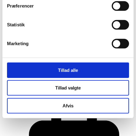
Præferencer
Statistik
Marketing
Tillad alle
Her er alle vinderne fra årets Danish
Tillad valgte
Rainbow Awards
Afvis