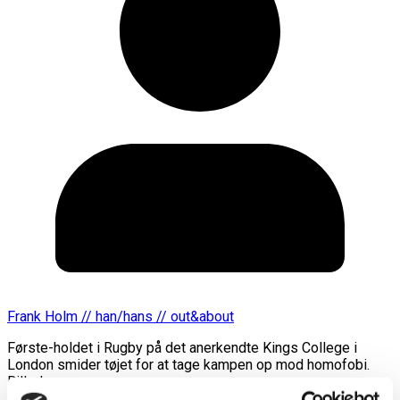
Frank Holm // han/hans // out&about
Første-holdet i Rugby på det anerkendte Kings College i
London smider tøjet for at tage kampen op mod homofobi.
Billederne