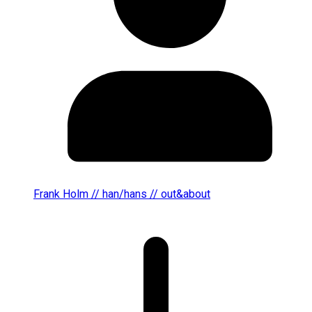
Frank Holm // han/hans // out&about