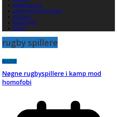
ANMELDELSER
DANSK HOMO-HISTORIE
PODCAST
MAGASINER
GUIDE
rugby spillere
KULTUR
Nøgne rugbyspillere i kamp mod
homofobi