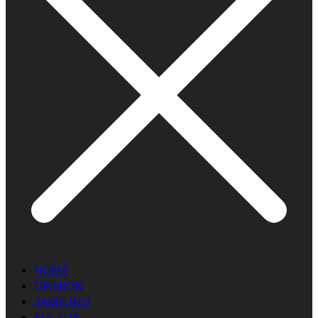
HOME
OPINION
SAMFUND
KULTUR