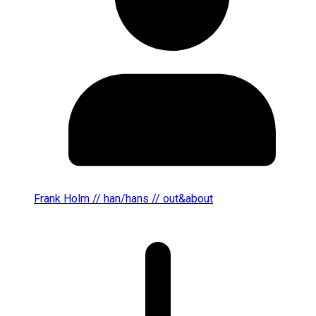
Frank Holm // han/hans // out&about