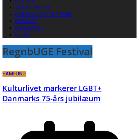
KULTUR
ANMELDELSER
DANSK HOMO-HISTORIE
PODCAST
MAGASINER
GUIDE
RegnbUGE Festival
SAMFUND
Kulturlivet markerer LGBT+
Danmarks 75-års jubilæum