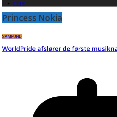
GUIDE
Princess Nokia
SAMFUND
WorldPride afslører de første musikn