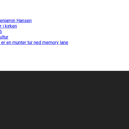
Benjamin Hansen
i kirken
6
ultur
 er en munter tur ned memory lane