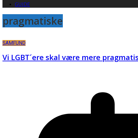
GUIDE
pragmatiske
SAMFUND
Vi LGBT´ere skal være mere pragmati