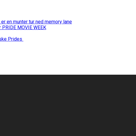
 er en munter tur ned memory lane
 for PRIDE MOVIE WEEK
nske Prides