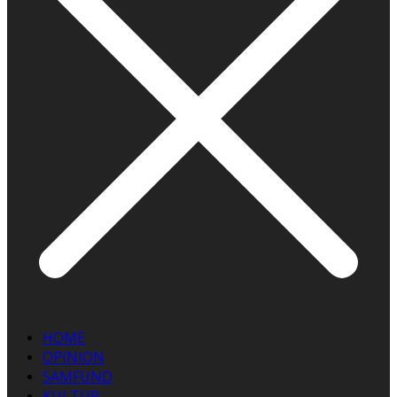
HOME
OPINION
SAMFUND
KULTUR