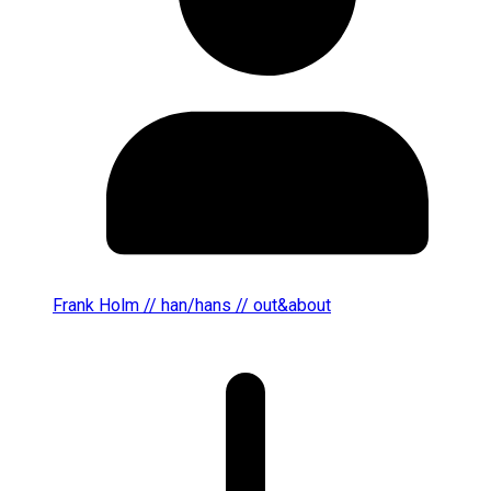
Frank Holm // han/hans // out&about