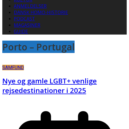
ANMELDELSER
DANSK HOMO-HISTORIE
PODCAST
MAGASINER
GUIDE
Porto – Portugal
SAMFUND
Nye og gamle LGBT+ venlige
rejsedestinationer i 2025