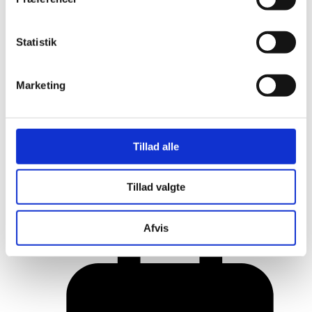
Statistik
Marketing
Tillad alle
Her er alle vinderne fra årets Danish
Tillad valgte
Rainbow Awards
Afvis