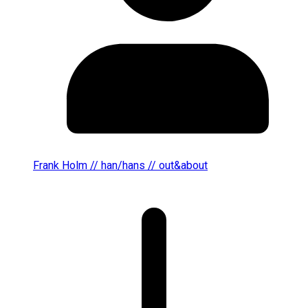
Frank Holm // han/hans // out&about