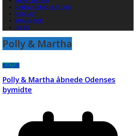
ANMELDELSER
DANSK HOMO-HISTORIE
PODCAST
MAGASINER
GUIDE
Polly & Martha
KULTUR
Polly & Martha åbnede Odenses
bymidte