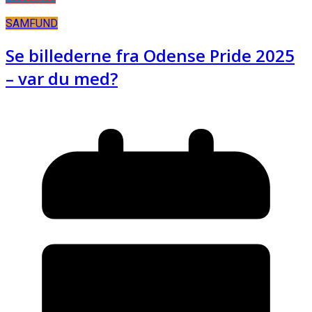
SAMFUND
Se billederne fra Odense Pride 2025
– var du med?