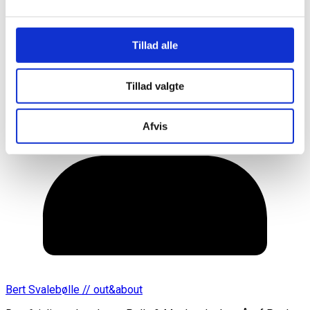
Tillad alle
Tillad valgte
Afvis
Bert Svalebølle // out&about