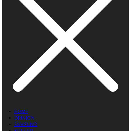
HOME
OPINION
SAMFUND
KULTUR