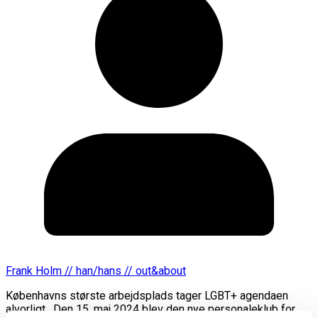
Frank Holm // han/hans // out&about
Københavns største arbejdsplads tager LGBT+ agendaen
alvorligt. Den 15. maj 2024 blev den nye personaleklub for