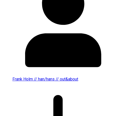
Frank Holm // han/hans // out&about