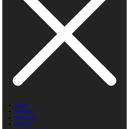
HOME
OPINION
SAMFUND
KULTUR