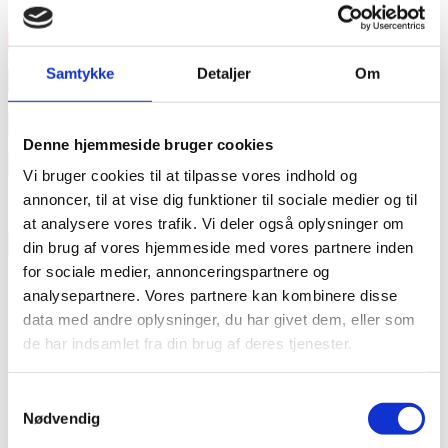
LGBT+ personer og ligesindede
Læs mere
Samtykke
Detaljer
Om
annonce
annonce
Denne hjemmeside bruger cookies
Like us
Vi bruger cookies til at tilpasse vores indhold og
annoncer, til at vise dig funktioner til sociale medier og til
at analysere vores trafik. Vi deler også oplysninger om
RAINBOW BUSINESS DENMARK
din brug af vores hjemmeside med vores partnere inden
for sociale medier, annonceringspartnere og
analysepartnere. Vores partnere kan kombinere disse
data med andre oplysninger, du har givet dem, eller som
de har indsamlet fra din brug af deres tjenester.
Samtykkevalg
Nødvendig