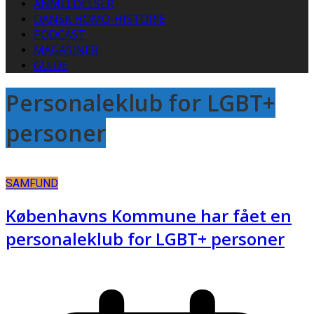
ANMELDELSER
DANSK HOMO-HISTORIE
PODCAST
MAGASINER
GUIDE
Personaleklub for LGBT+
personer
SAMFUND
Københavns Kommune har fået en
personaleklub for LGBT+ personer