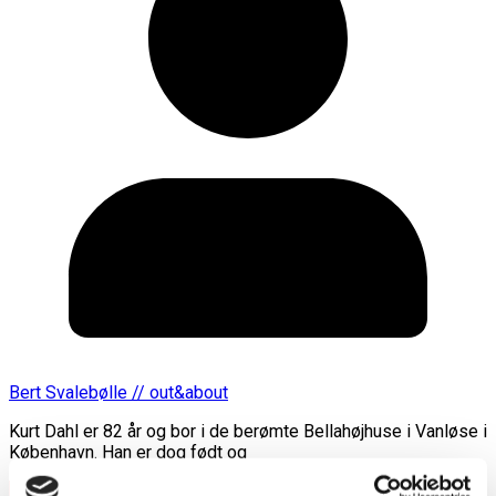
Bert Svalebølle // out&about
Kurt Dahl er 82 år og bor i de berømte Bellahøjhuse i Vanløse i
København. Han er dog født og
Læs mere