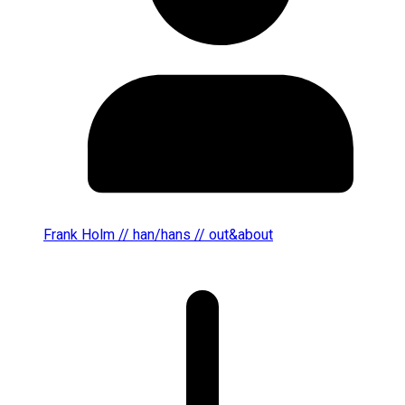
Frank Holm // han/hans // out&about