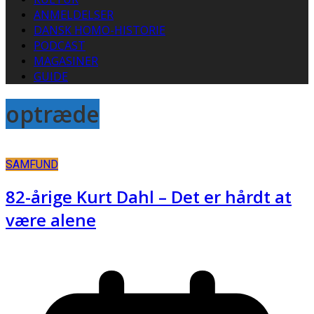
ANMELDELSER
DANSK HOMO-HISTORIE
PODCAST
MAGASINER
GUIDE
optræde
SAMFUND
82-årige Kurt Dahl – Det er hårdt at
være alene