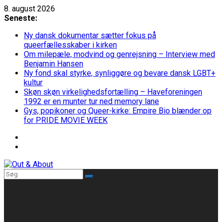
Skip
8. august 2026
to
Seneste:
content
Ny dansk dokumentar sætter fokus på
queerfællesskaber i kirken
Om milepæle, modvind og genrejsning – Interview med
Benjamin Hansen
Ny fond skal styrke, synliggøre og bevare dansk LGBT+
kultur
Skøn skøn virkelighedsfortælling – Haveforeningen
1992 er en munter tur ned memory lane
Gys, popikoner og Queer-kirke: Empire Bio blænder op
for PRIDE MOVIE WEEK