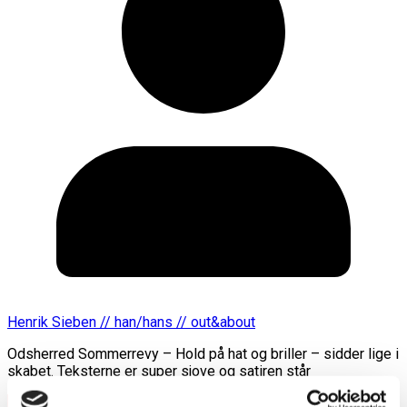
Henrik Sieben // han/hans // out&about
Odsherred Sommerrevy – Hold på hat og briller – sidder lige i
skabet. Teksterne er super sjove og satiren står
Læs mere