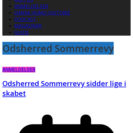
ANMELDELSER
DANSK HOMO-HISTORIE
PODCAST
MAGASINER
GUIDE
Odsherred Sommerrevy
ANMELDELSER
Odsherred Sommerrevy sidder lige i
skabet