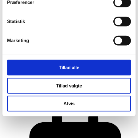
Præferencer
Statistik
Marketing
Tillad alle
Her er alle vinderne fra årets Danish
Tillad valgte
Rainbow Awards
Afvis