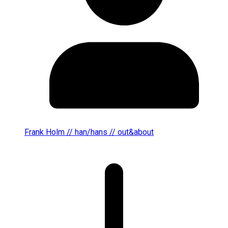
Frank Holm // han/hans // out&about