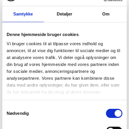
annonce
Samtykke
Detaljer
Om
annonce
Like us
Denne hjemmeside bruger cookies
Vi bruger cookies til at tilpasse vores indhold og
annoncer, til at vise dig funktioner til sociale medier og til
RAINBOW BUSINESS DENMARK
at analysere vores trafik. Vi deler også oplysninger om
din brug af vores hjemmeside med vores partnere inden
for sociale medier, annonceringspartnere og
analysepartnere. Vores partnere kan kombinere disse
data med andre oplysninger, du har givet dem, eller som
de har indsamlet fra din brug af deres tjenester.
Samtykkevalg
Nødvendig