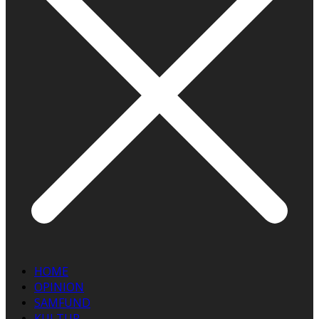
HOME
OPINION
SAMFUND
KULTUR