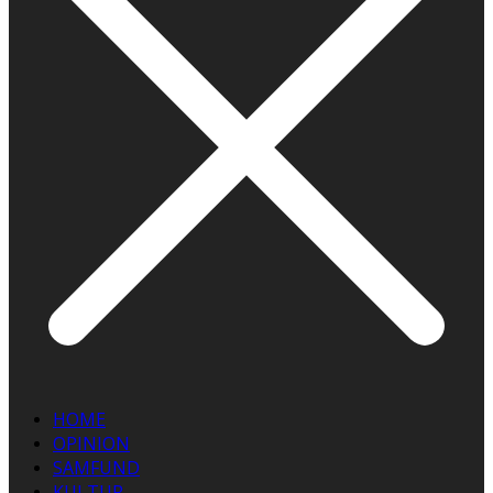
HOME
OPINION
SAMFUND
KULTUR