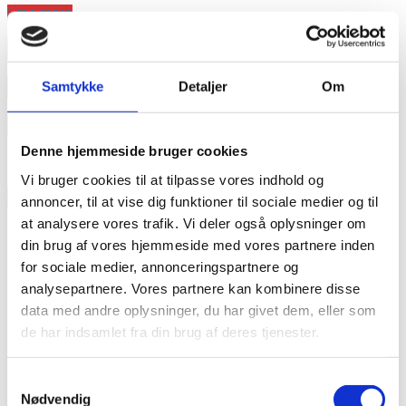
Læs mere
annonce
annonce
Samtykke
Detaljer
Om
Like us
Denne hjemmeside bruger cookies
Vi bruger cookies til at tilpasse vores indhold og
RAINBOW BUSINESS DENMARK
annoncer, til at vise dig funktioner til sociale medier og til
at analysere vores trafik. Vi deler også oplysninger om
din brug af vores hjemmeside med vores partnere inden
for sociale medier, annonceringspartnere og
analysepartnere. Vores partnere kan kombinere disse
data med andre oplysninger, du har givet dem, eller som
de har indsamlet fra din brug af deres tjenester.
Samtykkevalg
Nødvendig