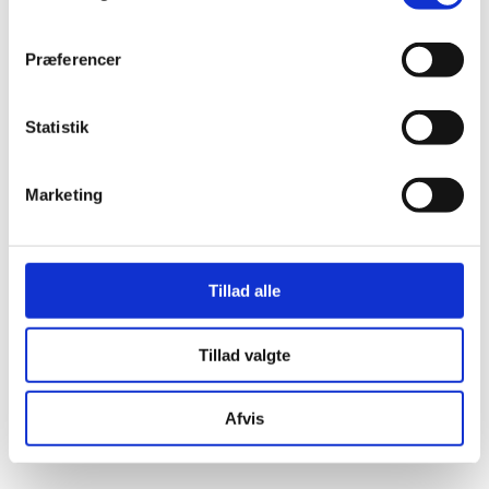
Præferencer
Statistik
Marketing
Tillad alle
Tillad valgte
Her er alle vinderne fra årets Danish
Afvis
Rainbow Awards