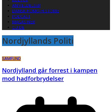
ANMELDELSER
DANSK HOMO-HISTORIE
PODCAST
MAGASINER
GUIDE
Nordjyllands Politi
SAMFUND
Nordjylland går forrest i kampen
mod hadforbrydelser