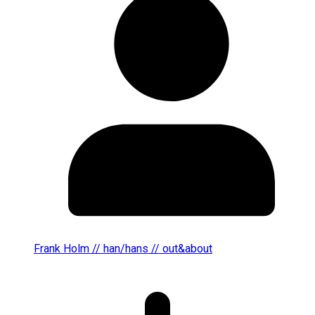
Frank Holm // han/hans // out&about