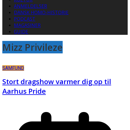
ANMELDELSER
DANSK HOMO-HISTORIE
PODCAST
MAGASINER
GUIDE
Mizz Privileze
SAMFUND
Stort dragshow varmer dig op til
Aarhus Pride