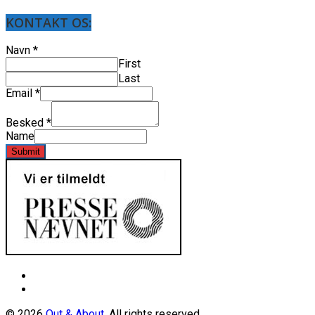
KONTAKT OS:
Navn
*
First
Last
Email
*
Besked
*
Name
Submit
© 2026
Out & About
. All rights reserved.