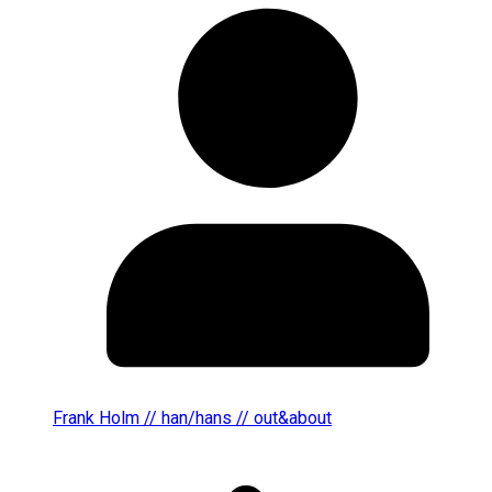
Frank Holm // han/hans // out&about