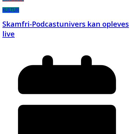
KULTUR
Skamfri-Podcastunivers kan opleves
live