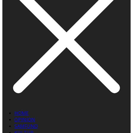
HOME
OPINION
SAMFUND
KULTUR