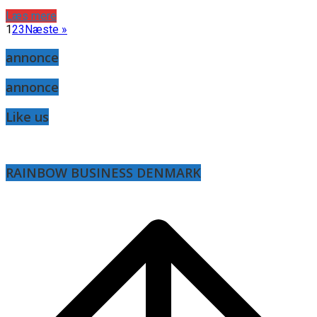
Læs mere
1
2
3
Næste »
annonce
annonce
Like us
RAINBOW BUSINESS DENMARK