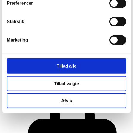
Præferencer
Statistik
Marketing
Tillad alle
Her er alle vinderne fra årets Danish
Tillad valgte
Rainbow Awards
Afvis