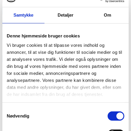
annonce
Samtykke
Detaljer
Om
annonce
Like us
Denne hjemmeside bruger cookies
Vi bruger cookies til at tilpasse vores indhold og
annoncer, til at vise dig funktioner til sociale medier og til
RAINBOW BUSINESS DENMARK
at analysere vores trafik. Vi deler også oplysninger om
din brug af vores hjemmeside med vores partnere inden
for sociale medier, annonceringspartnere og
analysepartnere. Vores partnere kan kombinere disse
data med andre oplysninger, du har givet dem, eller som
de har indsamlet fra din brug af deres tjenester.
Samtykkevalg
Nødvendig