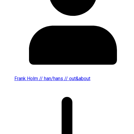
Frank Holm // han/hans // out&about