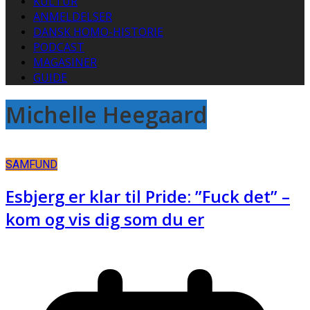
KULTUR
ANMELDELSER
DANSK HOMO-HISTORIE
PODCAST
MAGASINER
GUIDE
Michelle Heegaard
SAMFUND
Esbjerg er klar til Pride: ”Fuck det” –
kom og vis dig som du er