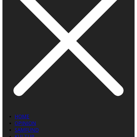
HOME
OPINION
SAMFUND
KULTUR