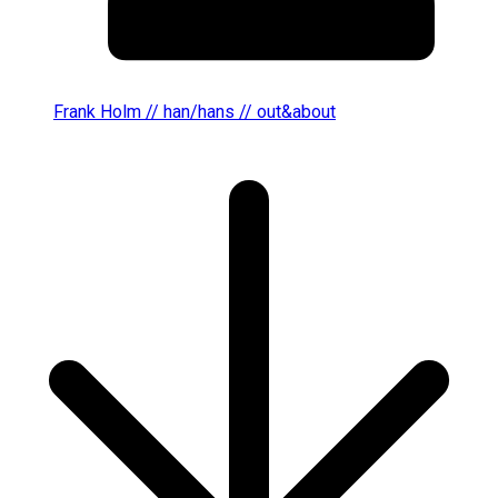
Frank Holm // han/hans // out&about