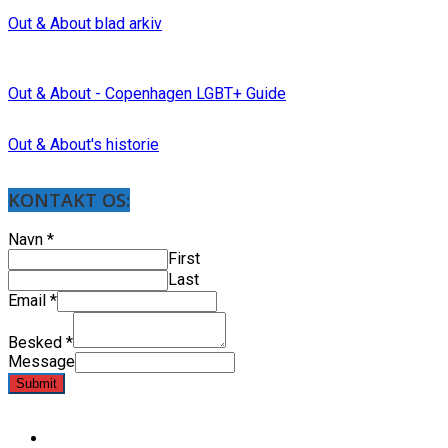
Out & About blad arkiv
Out & About - Copenhagen LGBT+ Guide
Out & About's historie
KONTAKT OS:
Navn
*
First
Last
Email
*
Besked
*
Message
Submit