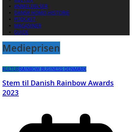
ANMELDELSER
DANSK HOMO-HISTORIE
PODCAST
MAGASINER
GUIDE
Medieprisen
KULTUR
RAINBOW BUSINESS DENMARK
Stem til Danish Rainbow Awards
2023