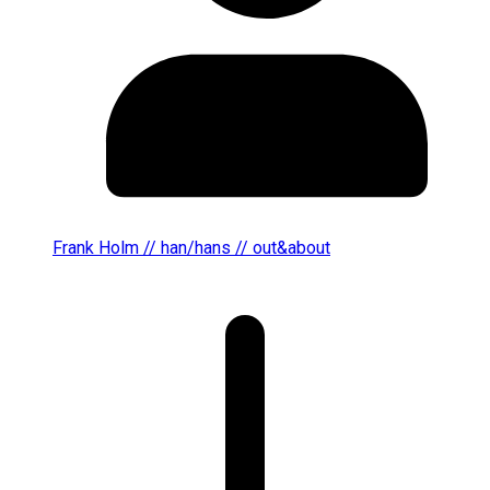
Frank Holm // han/hans // out&about