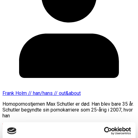
Frank Holm // han/hans // out&about
Homopornostjernen Max Schutler er død. Han blev bare 35 år.
Schutler begyndte sin pornokarriere som 25-årig i 2007, hvor
han
Læs mere