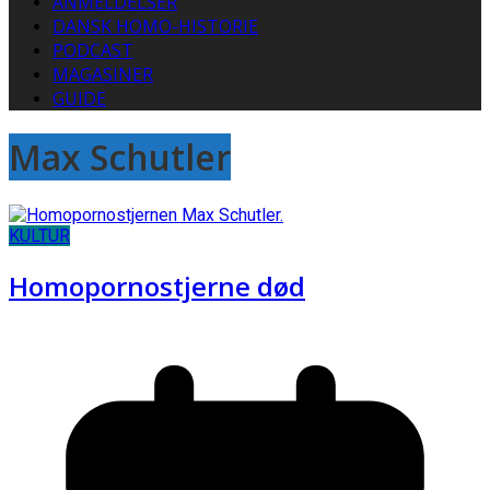
ANMELDELSER
DANSK HOMO-HISTORIE
PODCAST
MAGASINER
GUIDE
Max Schutler
KULTUR
Homopornostjerne død