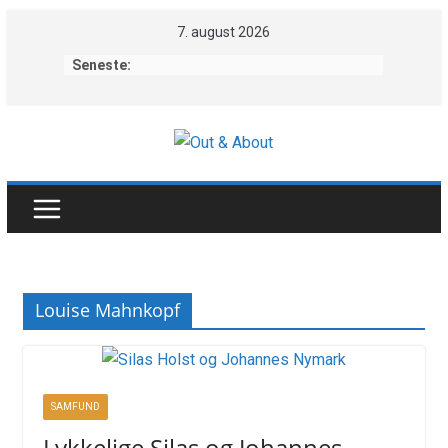
Skip
7. august 2026
to
Seneste:
content
Louise Mahnkopf
SAMFUND
Lykkelige Silas og Johannes