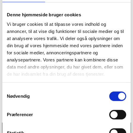
Denne hjemmeside bruger cookies
Vi bruger cookies til at tilpasse vores indhold og
annoncer, til at vise dig funktioner til sociale medier og til
at analysere vores trafik. Vi deler også oplysninger om
din brug af vores hjemmeside med vores partnere inden
for sociale medier, annonceringspartnere og
analysepartnere. Vores partnere kan kombinere disse
data med andre oplysninger, du har givet dem, eller som
de har indsamlet fra din brug af deres tjenester.
S
Nødvendig
a
m
t
Præferencer
y
k
k
Statistik