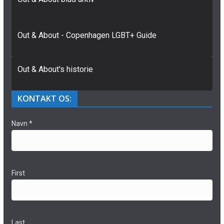
Out & About - Copenhagen LGBT+ Guide
Out & About's historie
KONTAKT OS:
Navn
*
First
Last