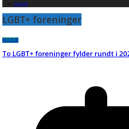
GUIDE
LGBT+ foreninger
KULTUR
To LGBT+ foreninger fylder rundt i 20