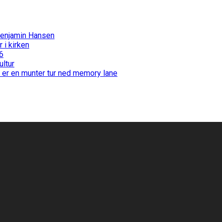
Benjamin Hansen
i kirken
6
ultur
 er en munter tur ned memory lane