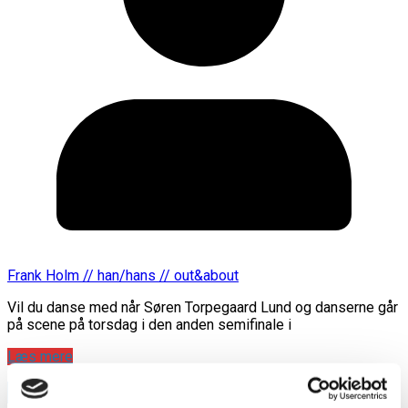
Frank Holm // han/hans // out&about
Vil du danse med når Søren Torpegaard Lund og danserne går
på scene på torsdag i den anden semifinale i
Læs mere
annonce