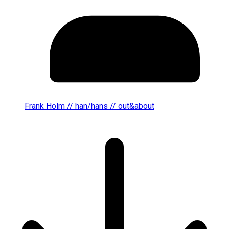
Frank Holm // han/hans // out&about