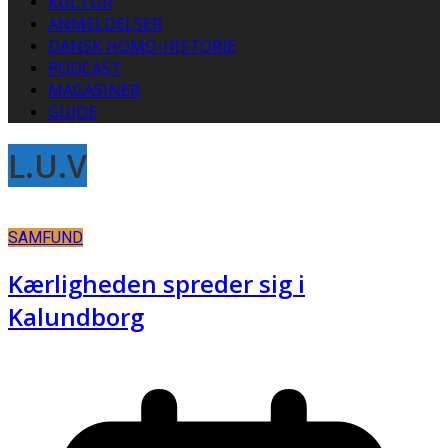
KULTUR
ANMELDELSER
DANSK HOMO-HISTORIE
PODCAST
MAGASINER
GUIDE
L.U.V
SAMFUND
Kærligheden spreder sig i
Kalundborg