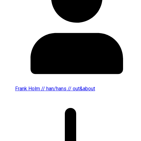
Frank Holm // han/hans // out&about