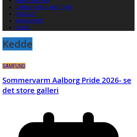
ANMELDELSER
DANSK HOMO-HISTORIE
PODCAST
MAGASINER
GUIDE
Kedde
SAMFUND
Sommervarm Aalborg Pride 2026- se
det store galleri