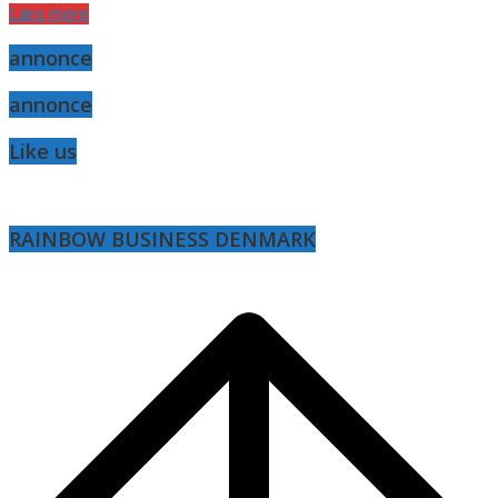
Læs mere
annonce
annonce
Like us
RAINBOW BUSINESS DENMARK