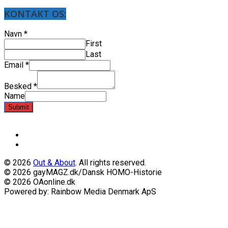
KONTAKT OS:
Navn
*
First
Last
Email
*
Besked
*
Name
Submit
© 2026
Out & About
. All rights reserved.
© 2026 gayMAGZ.dk/Dansk HOMO-Historie
© 2026 OAonline.dk
Powered by: Rainbow Media Denmark ApS