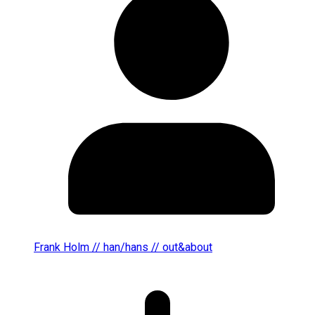
Frank Holm // han/hans // out&about