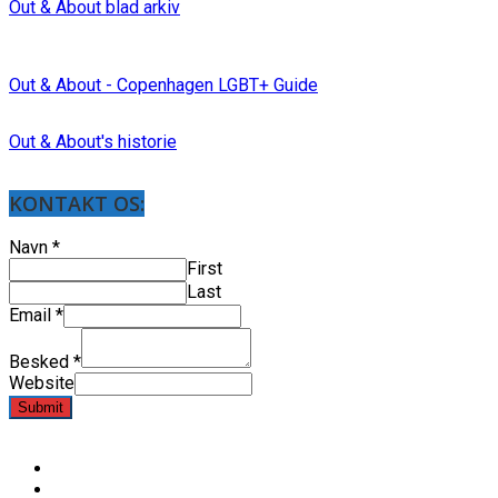
Out & About blad arkiv
Out & About - Copenhagen LGBT+ Guide
Out & About's historie
KONTAKT OS:
Navn
*
First
Last
Email
*
Besked
*
Website
Submit