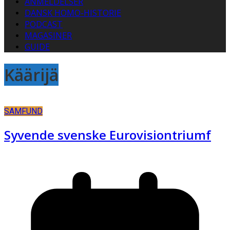
ANMELDELSER
DANSK HOMO-HISTORIE
PODCAST
MAGASINER
GUIDE
Käärijä
SAMFUND
Syvende svenske Eurovisiontriumf