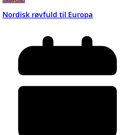
SAMFUND
Nordisk røvfuld til Europa