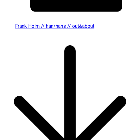
Frank Holm // han/hans // out&about