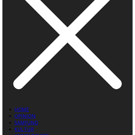
HOME
OPINION
SAMFUND
KULTUR