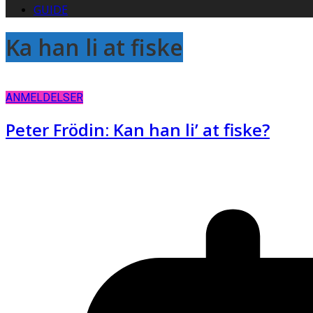
GUIDE
Ka han li at fiske
ANMELDELSER
Peter Frödin: Kan han li’ at fiske?