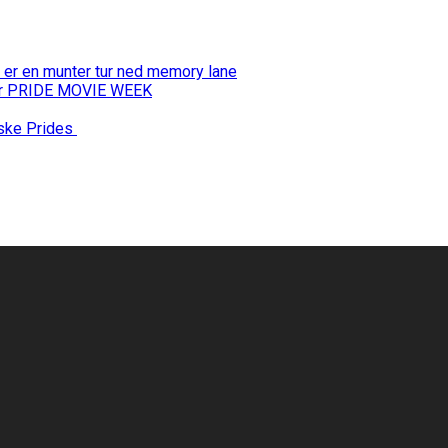
 er en munter tur ned memory lane
 for PRIDE MOVIE WEEK
nske Prides