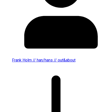
Frank Holm // han/hans // out&about