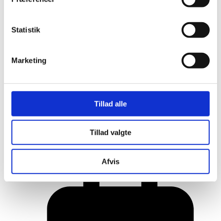
Statistik
Marketing
Tillad alle
Her er alle vinderne fra årets Danish
Tillad valgte
Rainbow Awards
Afvis