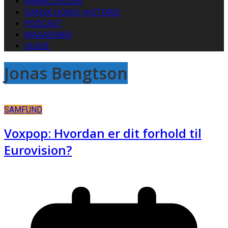
ANMELDELSER
DANSK HOMO-HISTORIE
PODCAST
MAGASINER
GUIDE
Jonas Bengtson
SAMFUND
Voxpop: Hvordan er dit forhold til
Eurovision?