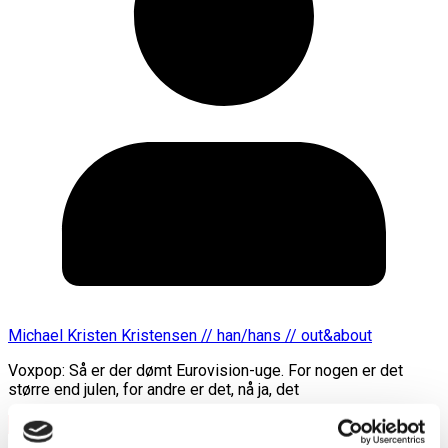
Michael Kristen Kristensen // han/hans // out&about
Voxpop: Så er der dømt Eurovision-uge. For nogen er det
større end julen, for andre er det, nå ja, det
Læs mere