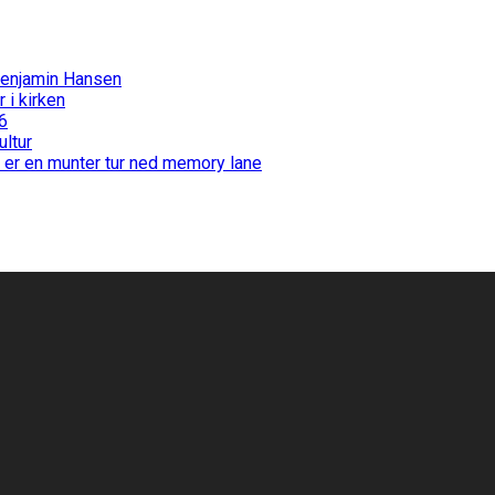
Benjamin Hansen
i kirken
6
ultur
 er en munter tur ned memory lane