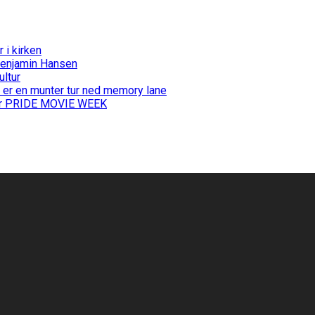
i kirken
Benjamin Hansen
ultur
 er en munter tur ned memory lane
 for PRIDE MOVIE WEEK