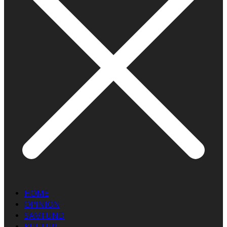
HOME
OPINION
SAMFUND
KULTUR