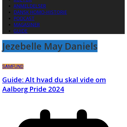
ANMELDELSER
DANSK HOMO-HISTORIE
PODCAST
MAGASINER
GUIDE
Jezebelle May Daniels
SAMFUND
Guide: Alt hvad du skal vide om
Aalborg Pride 2024