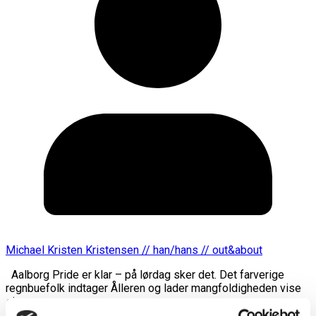
Michael Kristen Kristensen // han/hans // out&about
Aalborg Pride er klar – på lørdag sker det. Det farverige
regnbuefolk indtager Ålleren og lader mangfoldigheden vise
sin