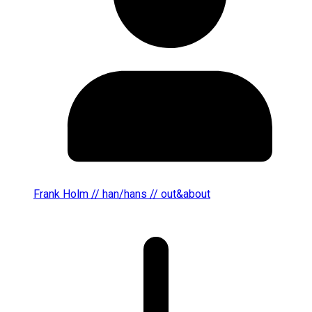
Frank Holm // han/hans // out&about