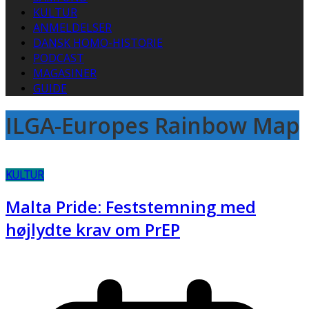
KULTUR
ANMELDELSER
DANSK HOMO-HISTORIE
PODCAST
MAGASINER
GUIDE
ILGA-Europes Rainbow Map
KULTUR
Malta Pride: Feststemning med
højlydte krav om PrEP