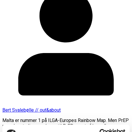
Bert Svalebølle // out&about
Malta er nummer 1 på ILGA-Europes Rainbow Map. Men PrEP
mangler stadig, og adgang til PrEP var et af hovedkravene