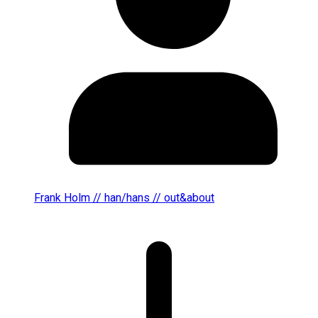
Frank Holm // han/hans // out&about