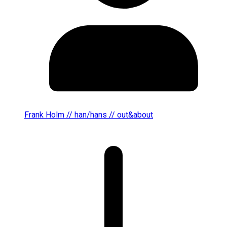
Frank Holm // han/hans // out&about