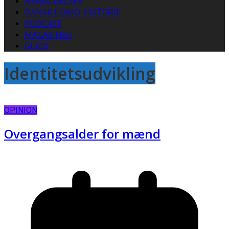
ANMELDELSER
DANSK HOMO-HISTORIE
PODCAST
MAGASINER
GUIDE
Identitetsudvikling
OPINION
Overgangsalder for mænd