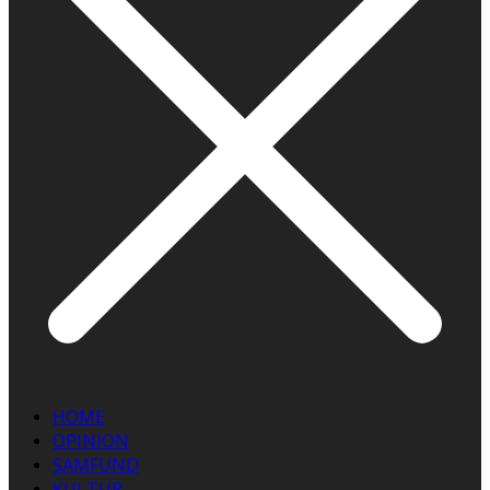
HOME
OPINION
SAMFUND
KULTUR