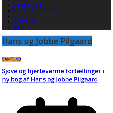
ANMELDELSER
DANSK HOMO-HISTORIE
PODCAST
MAGASINER
GUIDE
Hans og Jobbe Pilgaard
SAMFUND
Sjove og hjertevarme fortællinger i
ny bog af Hans og Jobbe Pilgaard