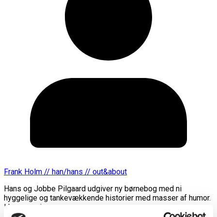
Frank Holm // han/hans // out&about
Hans og Jobbe Pilgaard udgiver ny børnebog med ni
hyggelige og tankevækkende historier med masser af humor.
I bogens ni