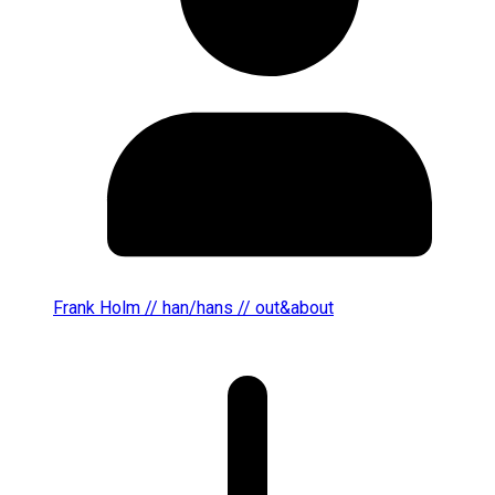
Frank Holm // han/hans // out&about