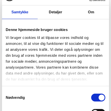
annonce
Samtykke
Detaljer
Om
annonce
Like us
Denne hjemmeside bruger cookies
Vi bruger cookies til at tilpasse vores indhold og
annoncer, til at vise dig funktioner til sociale medier og til
RAINBOW BUSINESS DENMARK
at analysere vores trafik. Vi deler også oplysninger om
din brug af vores hjemmeside med vores partnere inden
for sociale medier, annonceringspartnere og
analysepartnere. Vores partnere kan kombinere disse
data med andre oplysninger, du har givet dem, eller som
de har indsamlet fra din brug af deres tjenester.
Samtykkevalg
Nødvendig