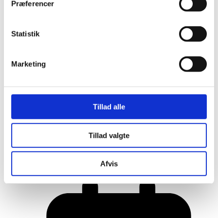
Præferencer
Statistik
Marketing
Tillad alle
Her er alle vinderne fra årets Danish
Tillad valgte
Rainbow Awards
Afvis