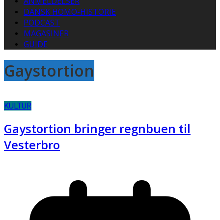
ANMELDELSER
DANSK HOMO-HISTORIE
PODCAST
MAGASINER
GUIDE
Gaystortion
KULTUR
Gaystortion bringer regnbuen til
Vesterbro