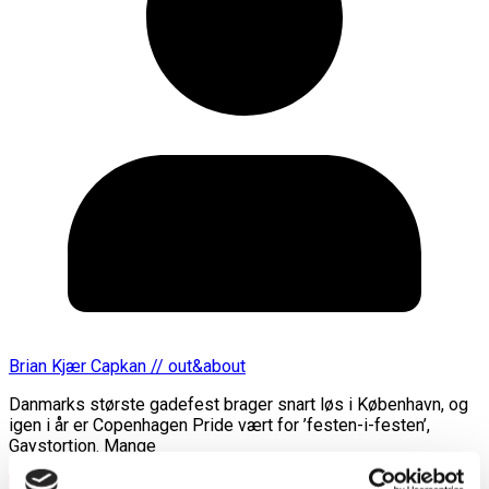
Brian Kjær Capkan // out&about
Danmarks største gadefest brager snart løs i København, og
igen i år er Copenhagen Pride vært for ’festen-i-festen’,
Gaystortion. Mange
Læs mere