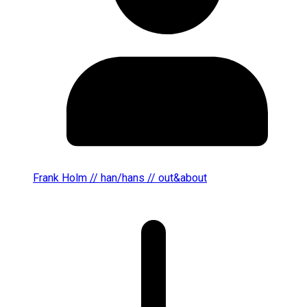
Frank Holm // han/hans // out&about