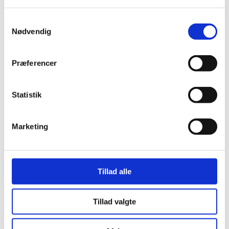
Samtykkevalg
Nødvendig
Præferencer
Statistik
Her er alle vinderne fra årets Danish
Marketing
Rainbow Awards
Tillad alle
Tillad valgte