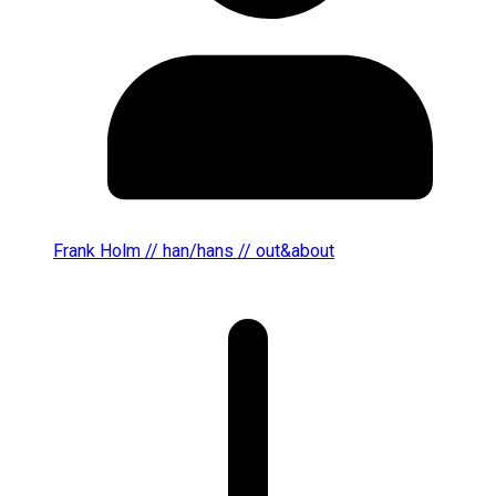
Frank Holm // han/hans // out&about