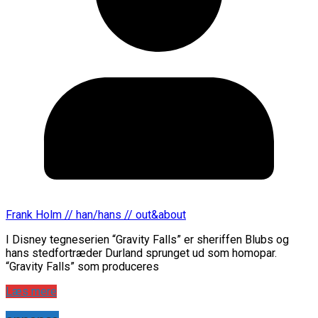
Frank Holm // han/hans // out&about
I Disney tegneserien “Gravity Falls” er sheriffen Blubs og
hans stedfortræder Durland sprunget ud som homopar.
“Gravity Falls” som produceres
Læs mere