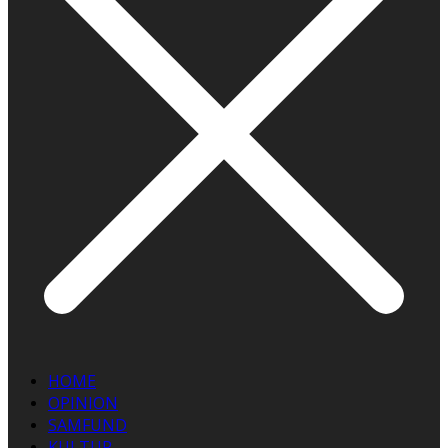
HOME
OPINION
SAMFUND
KULTUR