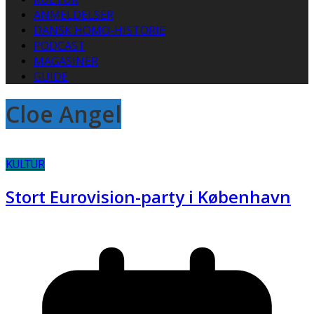
ANMELDELSER
DANSK HOMO-HISTORIE
PODCAST
MAGASINER
GUIDE
Cloe Angel
KULTUR
Stort Eurovision-party i København