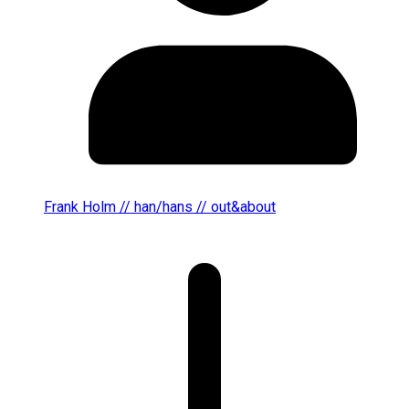
Frank Holm // han/hans // out&about