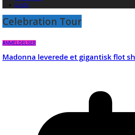
GUIDE
Celebration Tour
ANMELDELSER
Madonna leverede et gigantisk flot s