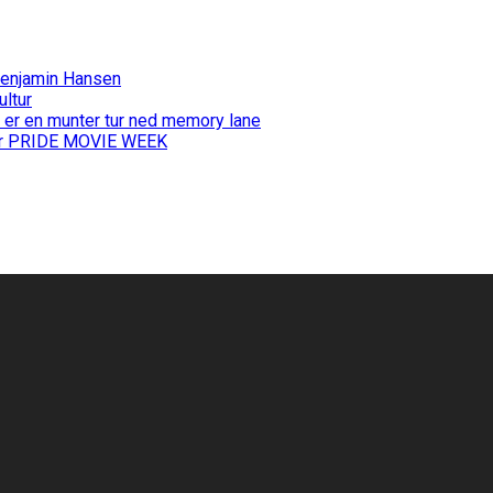
Benjamin Hansen
ultur
 er en munter tur ned memory lane
 for PRIDE MOVIE WEEK