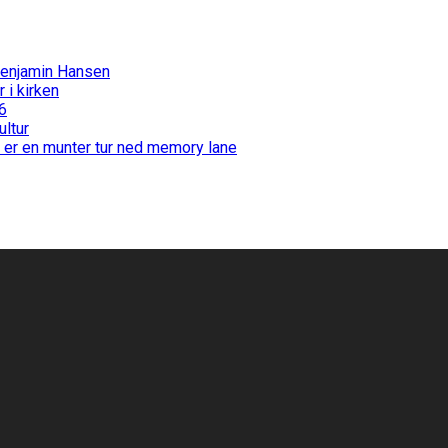
Benjamin Hansen
i kirken
6
ultur
 er en munter tur ned memory lane