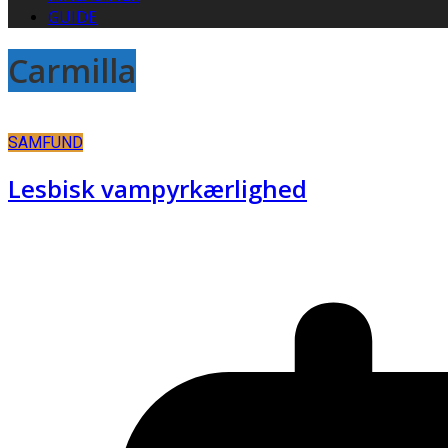
GUIDE
Carmilla
SAMFUND
Lesbisk vampyrkærlighed