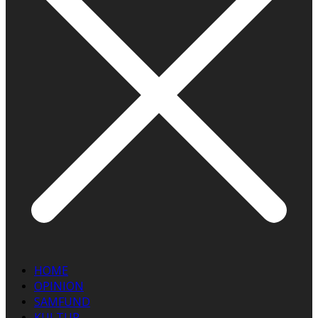
HOME
OPINION
SAMFUND
KULTUR