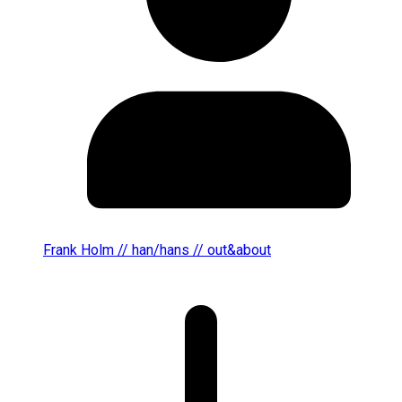
Frank Holm // han/hans // out&about