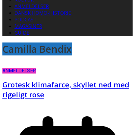
ANMELDELSER
DANSK HOMO-HISTORIE
PODCAST
MAGASINER
GUIDE
Camilla Bendix
ANMELDELSER
Grotesk klimafarce, skyllet ned med
rigeligt rose