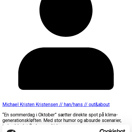
Michael Kristen Kristensen // han/hans // out&about
“En sommerdag i Oktober” sætter direkte spot på klima-
generationskløften. Med stor humor og absurde scenarier,
inden blodet flyder og altid