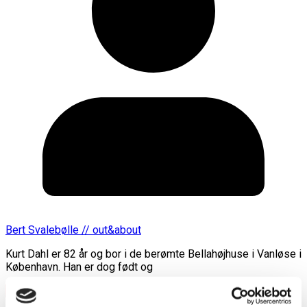
Bert Svalebølle // out&about
Kurt Dahl er 82 år og bor i de berømte Bellahøjhuse i Vanløse i
København. Han er dog født og
Læs mere