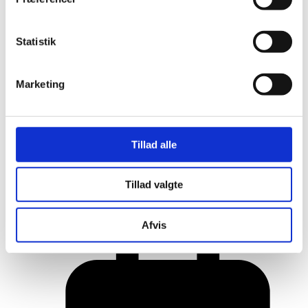
Statistik
Marketing
Tillad alle
Her er alle vinderne fra årets Danish
Tillad valgte
Rainbow Awards
Afvis