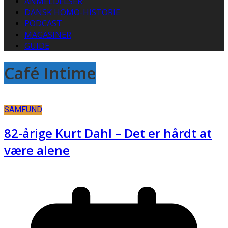
ANMELDELSER
DANSK HOMO-HISTORIE
PODCAST
MAGASINER
GUIDE
Café Intime
SAMFUND
82-årige Kurt Dahl – Det er hårdt at
være alene