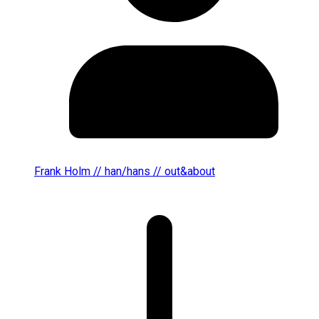
Frank Holm // han/hans // out&about