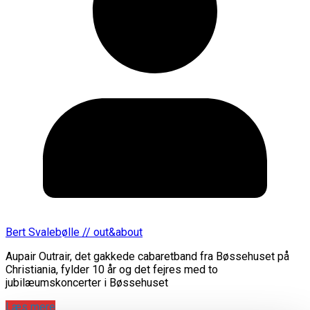
Bert Svalebølle // out&about
Aupair Outrair, det gakkede cabaretband fra Bøssehuset på
Christiania, fylder 10 år og det fejres med to
jubilæumskoncerter i Bøssehuset
Læs mere