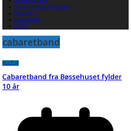
ANMELDELSER
DANSK HOMO-HISTORIE
PODCAST
MAGASINER
GUIDE
cabaretband
KULTUR
Cabaretband fra Bøssehuset fylder
10 år